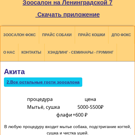
Зоосалон на Ленинградской 7
Скачать приложение
ЗООСАЛОН ФОКС
ПРАЙС СОБАКИ
ПРАЙС КОШКИ
ДПО ФОКС
О НАС
КОНТАКТЫ
ХЭНДЛИНГ - СЕМИНАРЫ - ГРУМИНГ
Акита
2.Все остальные гости зоосалона
процедура
цена
Мытьё, сушка
5000-5500₽
флафи
+600 ₽
В любую процедуру входит мытье собака, подстригание когтей,
сушка и чистка ушей.